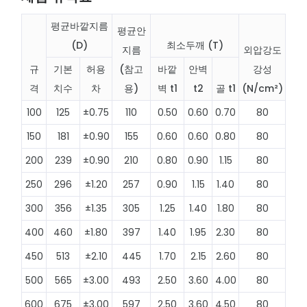
평균바깥지름
평균안
(D)
최소두깨 (T)
지름
외압강도
규
기본
허용
(참고
바깥
안벽
강성
격
치수
차
용)
벽 t1
t2
골 t1
(N/cm²)
100
125
±0.75
110
0.50
0.60
0.70
80
150
181
±0.90
155
0.60
0.60
0.80
80
200
239
±0.90
210
0.80
0.90
1.15
80
250
296
±1.20
257
0.90
1.15
1.40
80
300
356
±1.35
305
1.25
1.40
1.80
80
400
460
±1.80
397
1.40
1.95
2.30
80
450
513
±2.10
445
1.70
2.15
2.60
80
500
565
±3.00
493
2.50
3.60
4.00
80
600
675
±3.00
597
2.50
3.60
4.50
80