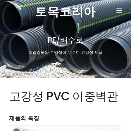
토목코리아
회사소개
그레이팅
PE/배수로
주철맨홀뚜껑
외압강도와 수밀성이 우수한 고강성 제품
PE/배수로
수로관
경계석/보도블럭
고강성 PVC 이중벽관
기타제품
제품의 특징