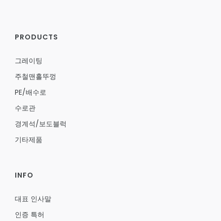
PRODUCTS
그레이팅
주철맨홀뚜껑
PE/배수로
수로관
경계석/보도블럭
기타제품
INFO
대표 인사말
인증 특허